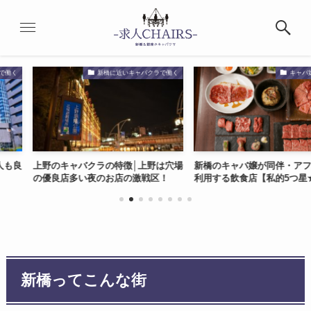
橋に近いキャバクラで働く
キャバ嬢の豆知識
の特徴│上野は穴場
新橋のキャバ嬢が同伴・アフターで
渋谷のキャバク
のお店の激戦区！
利用する飲食店【私的5つ星★】
代前半の女の
新橋ってこんな街