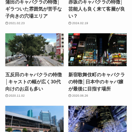
蒲田のキャバクラの特徴│
赤坂のキャバクラの特徴│
ギラついた雰囲気が苦手な
芸能人も良く来て客層が良
子向きの穴場エリア
い？
2021.02.23
2024.02.19
五反田のキャバクラの特徴
新宿歌舞伎町のキャバクラ
│キャストの幅が広く30代
の特徴│日本中のキャバ嬢
向けのお店も多い
が最後に目指す場所
2020.11.02
2020.06.26